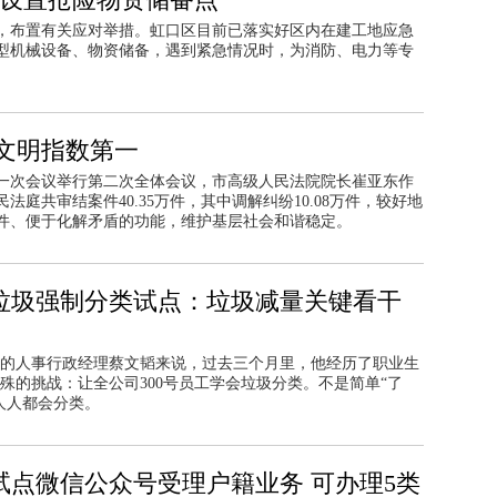
，布置有关应对举措。虹口区目前已落实好区内在建工地应急
型机械设备、物资储备，遇到紧急情况时，为消防、电力等专
文明指数第一
一次会议举行第二次全体会议，市高级人民法院院长崔亚东作
庭共审结案件40.35万件，其中调解纠纷10.08万件，较好地
件、便于化解矛盾的功能，维护基层社会和谐稳定。
垃圾强制分类试点：垃圾减量关键看干
的人事行政经理蔡文韬来说，过去三个月里，他经历了职业生
殊的挑战：让全公司300号员工学会垃圾分类。不是简单“了
人人都会分类。
试点微信公众号受理户籍业务 可办理5类