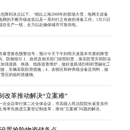
也降到冰点以下。“相比上海2008年的那场大雪，电网主设备
电网的不断升级改造以及一系列行之有效的准备工作。1月25日
战在生产一线，全力以赴确保城市可靠供电。
43分发布暴雪黄色预警信号：预计今天下午到明天凌晨本市累积降雪
影响。防御指引:1、政府及相关部门按照职责，落实防雪灾和防冻
门加强道路、铁路、线路巡查维护，做好道路清扫和积雪融化工
驾驶，车辆采取防滑措施；4、农牧区和种养殖业备足饲料，做
被雪压的临时搭建物。
制改革推动解决“立案难”
一次会议举行第二次全体会议，市高级人民法院院长崔亚东作
上海率先推进立案登记制改革，推动“立案难”问题的解决。
 设置抢险物资储备点