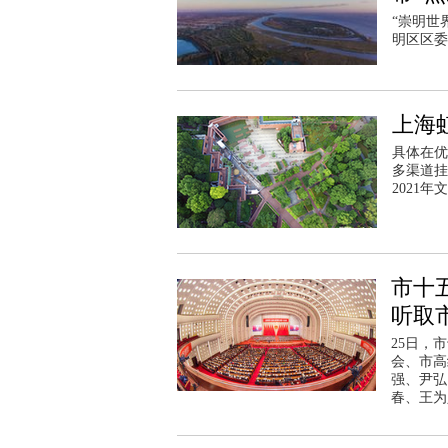
“崇明世
明区区委
上海
具体在优
多渠道挂
2021
市十
听取
25日，
会、市高
强、尹弘
春、王为