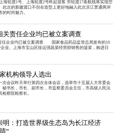
上海轮渡1号、上海轮渡2号昨起迎客 市轮渡17条航线将实现空
。此次的新建渡口不但在造型上更好地融入此次滨江贯通两岸
市的时尚魅力。
 相关责任企业均已被立案调查
关责任企业均已被立案调查 国家食品药品监管总局发布的10
营企业。上海市宝山区徐运强蔬菜经营部销售的菠菜，购进日
。
家机构领导人选出
一次会议昨天举行第四次全体会议，选举市十五届人大常委会
、秘书长，市长、副市长，市监察委员会主任，市高级人民法
民检察院检察长。
崇明：打造世界级生态岛为长江经济
睛”