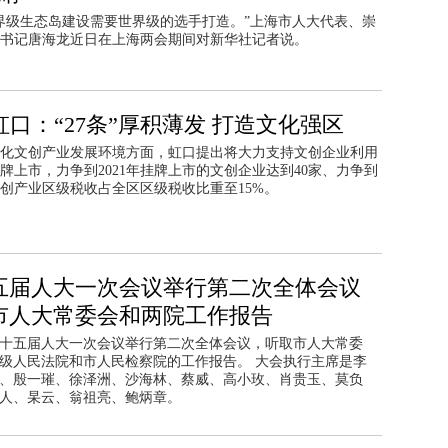
界级生态岛建设需要世界级的选手打造。”上海市人大代表、崇
书记唐海龙近日在上海两会期间对新华社记者说。
虹口：“27条”厚积薄发 打造文化强区
化文创产业发展环境方面，虹口提出将大力支持文创企业利用
牌上市，力争到2021年挂牌上市的文创企业达到40家、力争到
年文创产业区级税收占全区区级税收比重至15%。
五届人大一次会议举行第二次全体会议
市人大常委会和两院工作报告
市十五届人大一次会议举行第二次全体会议，听取市人大常委
级人民法院和市人民检察院的工作报告。 大会执行主席是李
、殷一璀、徐泽洲、沙海林、蔡威、高小玫、肖贵玉、莫负
人、杲云、翁祖亮、鲍炳章。