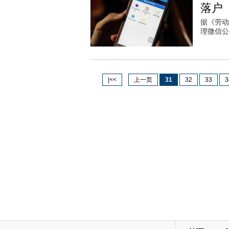
落户
据《劳动
理微信公
|<<
上一页
31
32
33
3