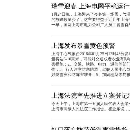
瑞雪迎春 上海电网平稳运行
1月24日晚，上海迎来了今冬第一场雪，气温
的故障数量少了，这主要得益于近几年上海
一早，国网上海市电力公司广大员工冒雪奋
上海发布暴雪黄色预警
上海中心气象台2018年01月25日12时
量将达6-10毫米，可能对交通或者农业有
害措施；2、交通、铁路、电力、通信等部
作；3、行人注意防寒防滑，驾驶人员小心
好防雪灾和防冻害准备；5、加固棚架等易
上海法院率先推进立案登记
今天上午，上海市第十五届人民代表大会第
上海市高级人民法院工作报告。崔亚东说，
虹口落实防范低温雨雪措施