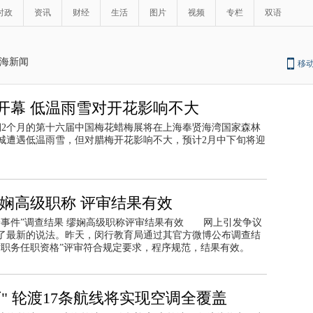
时政
资讯
财经
生活
图片
视频
专栏
双语
海新闻
移
开幕 低温雨雪对开花影响不大
为期2个月的第十六届中国梅花蜡梅展将在上海奉贤海湾国家森林
城遭遇低温雨雪，但对腊梅开花影响不大，预计2月中下旬将迎
娴高级职称 评审结果有效
诊事件”调查结果 缪娴高级职称评审结果有效 网上引发争议
了最新的说法。昨天，闵行教育局通过其官方微博公布调查结
术职务任职资格”评审符合规定要求，程序规范，结果有效。
" 轮渡17条航线将实现空调全覆盖