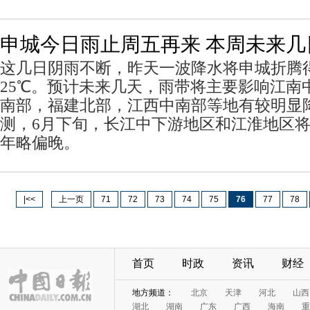
申城今日雨止周五再来 本周未来几
这几日阴雨不断，昨天一波降水将申城折腾
25℃。预计未来几天，雨带将主要影响江南
南部，福建北部，江西中南部等地有较明显
测，6月下旬，长江中下游地区和江淮地区
年略偏晚。
|<<
上一页
71
72
73
74
75
76
77
78
首页
时政
资讯
财经