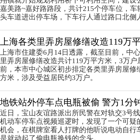
翔镇就开始规划利用桥下可利用空间，建设公
嘉美路~嘉好路路段，共计215个停车位，
头车道进出停车场，下车行人通过路口北侧
上海各类里弄房屋修缮改造119万
上海市住建委6月14日透露，截至目前，中
里弄房屋修缮改造共计119万平方米，3万
前，本市中心城区初步排定各类里弄房屋修缮
方米，涉及受益居民约3万户。
地铁站外停车点电瓶被偷 警方1分
近日，宝山友谊路派出所民警在对轨交3号
机动车停车点视频巡逻时，发现了一个可疑
机会，在棋牌室看人打牌的他听说电动自行
是就动起了偷电瓶换钱的念头。