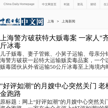
China Daily Homepage
中文网首页
时政
资讯
财经
生
上海
>
上海新闻
上海警方破获特大贩毒案 一家人"齐
斤冰毒
儿子贩毒、妻子管账、小舅子运输、母亲分
海警方破获一起特大运输贩卖毒品案，一个
贩毒团伙从外省运输50公斤冰毒至上海境内
"好评如潮"的月嫂中心突然关门 老
金跑路
原标题：网上“好评如潮”的月嫂中心突然关门