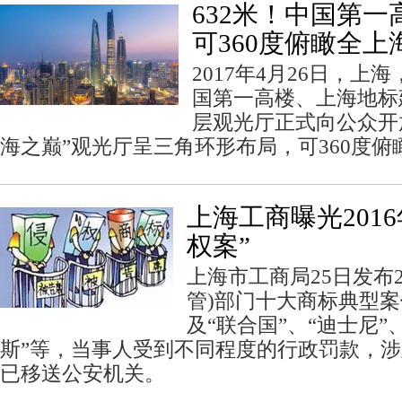
632米！中国第
可360度俯瞰全上
2017年4月26日，
国第一高楼、上海地标建
层观光厅正式向公众开放
海之巅”观光厅呈三角环形布局，可360度俯
上海工商曝光201
权案”
上海市工商局25日发布2
管)部门十大商标典型
及“联合国”、“迪士尼”、
斯”等，当事人受到不同程度的行政罚款，
已移送公安机关。