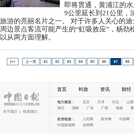
即将贯通，黄浦江的水
9公里延长到21公里
旅游的亮丽名片之一。 对于许多人关心的
周边景点客流可能产生的“虹吸效应”，杨劲
以从两方面理解。
|<<
上一页
81
82
83
84
85
86
87
88
首页
时政
资讯
财经
关于我们
|
联系我们