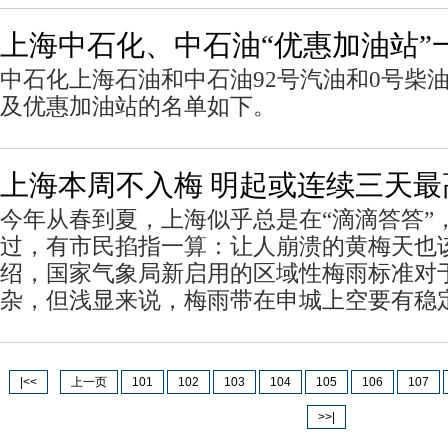
上海中石化、中石油“优惠加油站”
中石化上海石油和中石油92号汽油和0号柴
及优惠加油站的名单如下。
上海本周不入梅 明起或连续三天最
今年从春到夏，上海似乎总是在“滴滴答答”，
过，有市民掐指一算：让人崩溃的黄梅天也
绍，国家气象局新启用的区域性梅雨标准对
杂，但浅显来说，梅雨带在申城上空要有稳
|<<
上一页
101
102
103
104
105
106
107
>>|