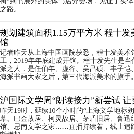
街”到书展外的实体书店分会场，见证了实
之路。
规划建筑面积1.15万平方米 程十发
馆
记者昨天从上海中国画院获悉，程十发美术
工，2019年年底建成开馆。程十发先生是
派之人，是任伯年、虚谷、吴昌硕、丰子恺
海派书画大家之后，第三代海派美术的旗手
沪国际文学周“朗读接力”新尝试 
昨天19时，延续10个小时的“上海文学地标
幕。巴金故居、柯灵故居、茅盾旧居、鲁迅
馆、思南文学之家……直播持续着，线上追