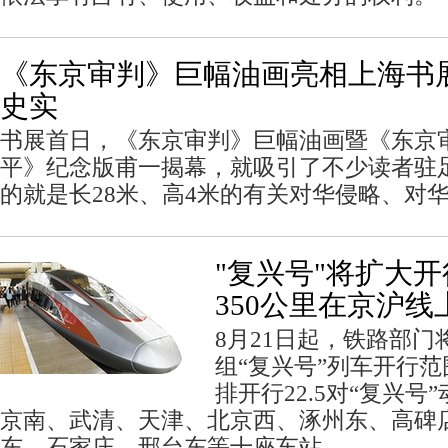
《东京审判》巨幅油画亮相上海书
史实
书展首日，《东京审判》巨幅油画暨《东京
平》纪念版甫一揭幕，就吸引了不少读者驻
的就是长28米、高4米的有关对华侵略、对
"复兴号"将扩大开
350公里在京沪线
8月21日起，铁路部
组“复兴号”列车开行
排开行22.5对“复兴
京南、武清、天津、北京西、涿州东、高碑
东、石家庄、邢台东等十座车站。