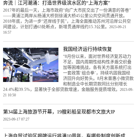
奔流｜江河潮涌：打造世界级滨水区的“上海方案”
2017年的最后一天，上海市政府“向广大市民交出了一份满意的答卷”
——黄浦江两岸从杨浦大桥到徐浦大桥45公里公共空间贯通开放。
2018年底，为进一步“还岸线于民”，上海全面推动苏州河沿岸公共空
间建设，计划打通63处断点，新增贯通岸线约15.3公里。
2023-09-21
16:57
我国经济运行持续恢复
“8月份以来，面对世界经济复苏动力
不足、国内周期性结构性矛盾交织叠
加等困难挑战，各有关方面系统打出
一套政策‘组合拳’，持续巩固我国经
济回升向好势头。8月末普惠小微贷款
和制造业中长期贷款同比分别增长
24.4%和39.5%，显著快于全部贷款增速，金融服务提质增效。
2023-09-
21 10:50
第34届上海旅游节开幕，19艘彩船呈现都市文旅大IP
2023-09-17 07:27
上海自贸试验区揭牌运行将满10周年，有哪些制度创新成