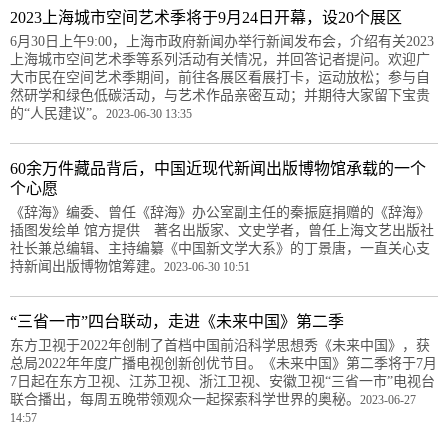
2023上海城市空间艺术季将于9月24日开幕，设20个展区
6月30日上午9:00，上海市政府新闻办举行新闻发布会，介绍有关2023
上海城市空间艺术季等系列活动有关情况，并回答记者提问。欢迎广
大市民在空间艺术季期间，前往各展区看展打卡，运动放松；参与自
然研学和绿色低碳活动，与艺术作品亲密互动；并期待大家留下宝贵
的“人民建议”。
2023-06-30 13:35
60余万件藏品背后，中国近现代新闻出版博物馆承载的一个
个心愿
《辞海》编委、曾任《辞海》办公室副主任的秦振庭捐赠的《辞海》
插图发绘单 馆方提供 著名出版家、文史学者，曾任上海文艺出版社
社长兼总编辑、主持编纂《中国新文学大系》的丁景唐，一直关心支
持新闻出版博物馆筹建。
2023-06-30 10:51
“三省一市”四台联动，走进《未来中国》第二季
东方卫视于2022年创制了首档中国前沿科学思想秀《未来中国》，获
总局2022年年度广播电视创新创优节目。《未来中国》第二季将于7月
7日起在东方卫视、江苏卫视、浙江卫视、安徽卫视“三省一市”电视台
联合播出，每周五晚带领观众一起探索科学世界的奥秘。
2023-06-27
14:57