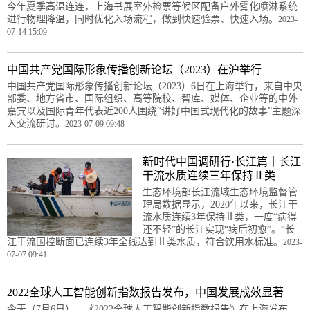
今年夏季高温连连，上海书展室外检票等候区配备户外雾化喷淋系统
进行物理降温，同时优化入场流程，做到快速验票、快速入场。
2023-
07-14 15:09
中国共产党国际形象传播创新论坛（2023）在沪举行
中国共产党国际形象传播创新论坛（2023）6日在上海举行，来自中央
部委、地方省市、国际组织、高等院校、智库、媒体、企业等的中外
嘉宾以及国际青年代表近200人围绕“讲好中国式现代化的故事”主题深
入交流研讨。
2023-07-09 09:48
新时代中国调研行·长江篇丨长江
干流水质连续三年保持Ⅱ类
生态环境部长江流域生态环境监督管
理局数据显示，2020年以来，长江干
流水质连续3年保持Ⅱ类，一度“病得
还不轻”的长江实现“病后初愈”。“长
江干流国控断面已连续3年全线达到Ⅱ类水质，符合饮用水标准。
2023-
07-07 09:41
2022全球人工智能创新指数报告发布，中国发展成效显著
今天（7月6日），《2022全球人工智能创新指数报告》在上海发布，