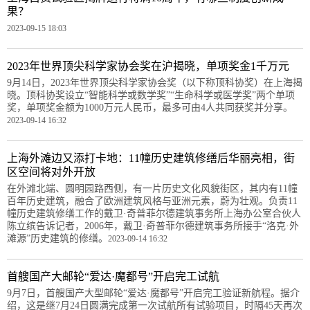
果？
2023-09-15 18:03
2023年世界顶尖科学家协会奖在沪揭晓，单项奖金1千万元
9月14日，2023年世界顶尖科学家协会奖（以下称顶科协奖）在上海揭
晓。顶科协奖设立“智能科学或数学奖”“生命科学或医学奖”两个单项
奖，单项奖金额为1000万元人民币，最多可由4人共同获奖并分享。
2023-09-14 16:32
上海外滩边又添打卡地：11幢历史建筑修缮后华丽亮相，街
区空间将对外开放
在外滩北端、圆明园路西侧，有一片历史文化风貌街区，其内有11幢
百年历史建筑，融合了欧洲建筑风格与亚洲元素，蔚为壮观。负责11
幢历史建筑修缮工作的戴卫·奇普菲尔德建筑事务所上海办公室合伙人
陈立缤告诉记者，2006年，戴卫·奇普菲尔德建筑事务所接手“洛克·外
滩源”历史建筑的修缮。
2023-09-14 16:32
首艘国产大邮轮“爱达·魔都号”开启完工试航
9月7日，首艘国产大型邮轮“爱达·魔都号”开启完工验证新航程。据介
绍，这是继7月24日圆满完成第一次试航所有试验项目，时隔45天再次