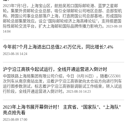
2023年7月5日，上海宝山区，航拍吴淞口国际邮轮港、蓝梦之星邮
轮。集聚外资邮轮企业总部，吸引全球邮轮公司地区总部、总部型机
构、跨国公司事业总部落户上海，打造跨国公司总部基地，形成国际
邮轮总部集聚效应。设立“国际邮轮经济上海高峰论坛”，支持搭建国
际性邮轮交流平台，扩大上海邮轮国际品牌传播力影响力。
2023-08-18
14:04
今年前7个月上海进出口总值2.45万亿元，同比增长7.4%
2023-08-16 14:24
沪宁沿江高铁今起试运行，全线开通运营进入倒计时
中国铁路上海局集团有限公司介绍，今日（8月16日），随着G55301
次列车从南京南站出发，沿着沪宁沿江高铁驶向太仓站方向进行列车
运行图参数测试，标志着沪宁沿江高铁联调联试工作结束，转入试运
行阶段，全线开通运营进入倒计时。
2023-08-16 14:23
2023年上海书展开幕倒计时！ 主宾省、“国家队”、“上海队”
亮点抢先看
2023-08-09 17:00