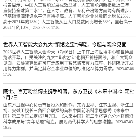
报告显示：中国人工智能发展成效显著，人工智能创新指数近三年一
直保持全球第二水平，在人才、教育、专利产出等方面均有所进步，
但基础资源建设水平仍有待提高。人工智能企业总数同比增长25%，
高于2021年的18%；人工智能从业人口总数同比增长53%，显著高于
2021年的10%。
2023-07-06 17:02
世界人工智能大会九大“镇馆之宝”揭晓，今起与观众见面
2023世界人工智能大会今天（7月6日）上午在上海世博中心和世博展
览馆开幕，广受关注的九大“镇馆之宝”也揭开神秘面纱，和广大观众
见面。云燧智算集群可广泛应用于智慧城市算力底座、科研院所开发
用算力集群，并满足其它企事业单位的标准化AI算力需求。
2023-07-06
17:02
院士、百万粉丝博主携手科普，东方卫视《未来中国2》定档
7月7日
由东方卫视中心负责节目投入和制作，东方卫视、江苏卫视、浙江卫
视、安徽卫视长三角四台联播的首档中国前沿科学思想秀《未来中
国》第二季正式定档7月7日。《未来中国》第二季将更充分地将前沿
科学成果与“青年话题”勾连，展现两代科学人的思想碰撞。
2023-07-03
16:32