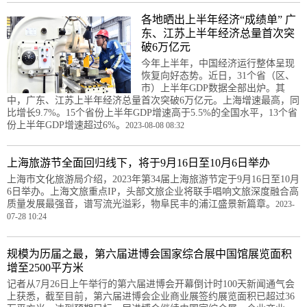
各地晒出上半年经济“成绩单” 广
东、江苏上半年经济总量首次突
破6万亿元
今年上半年，中国经济运行整体呈现
恢复向好态势。近日，31个省（区、
市）上半年GDP数据全部出炉。其
中，广东、江苏上半年经济总量首次突破6万亿元。上海增速最高，同
比增长9.7%。15个省份上半年GDP增速高于5.5%的全国水平，13个省
份上半年GDP增速超过6%。
2023-08-08 08:32
上海旅游节全面回归线下，将于9月16日至10月6日举办
上海市文化旅游局介绍，2023年第34届上海旅游节定于9月16日至10月
6日举办。上海文旅重点IP，头部文旅企业将联手唱响文旅深度融合高
质量发展最强音，谱写流光溢彩，物阜民丰的浦江盛景新篇章。
2023-
07-28 10:24
规模为历届之最，第六届进博会国家综合展中国馆展览面积
增至2500平方米
记者从7月26日上午举行的第六届进博会开幕倒计时100天新闻通气会
上获悉，截至目前，第六届进博会企业商业展签约展览面积已超过36