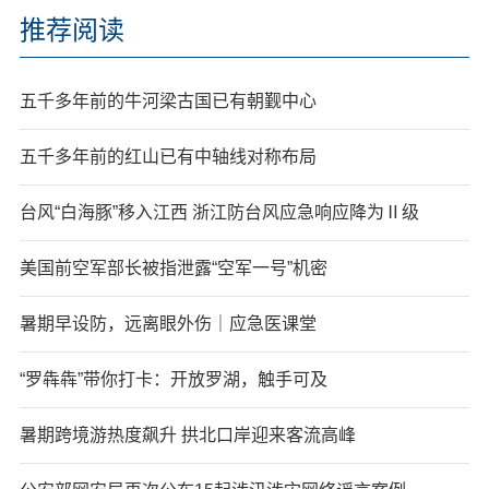
推荐阅读
五千多年前的牛河梁古国已有朝觐中心
五千多年前的红山已有中轴线对称布局
台风“白海豚”移入江西 浙江防台风应急响应降为Ⅱ级
美国前空军部长被指泄露“空军一号”机密
暑期早设防，远离眼外伤｜应急医课堂
“罗犇犇”带你打卡：开放罗湖，触手可及
暑期跨境游热度飙升 拱北口岸迎来客流高峰