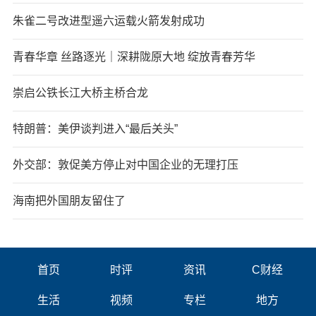
朱雀二号改进型遥六运载火箭发射成功
青春华章 丝路逐光｜深耕陇原大地 绽放青春芳华
崇启公铁长江大桥主桥合龙
特朗普：美伊谈判进入“最后关头”
外交部：敦促美方停止对中国企业的无理打压
海南把外国朋友留住了
首页
时评
资讯
C财经
生活
视频
专栏
地方