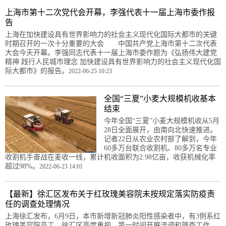
上海市第十二次党代会开幕，李强代表十一届上海市委作报
告
上海在加快建设具有世界影响力的社会主义现代化国际大都市的关键
时期召开的一次十分重要的大会 中国共产党上海市第十二次代表
大会今天开幕。李强同志代表十一届上海市委作题为《弘扬伟大建党
精神 践行人民城市理念 加快建设具有世界影响力的社会主义现代化国
际大都市》的报告。
2022-06-25 10:23
全国“三夏”小麦大规模机收基本
结束
今年全国“三夏”小麦大规模机收从5月
28日全面展开，由南向北快速推进。
记者22日从农业农村部了解到，今年
60多万台联合收割机、80多万名专业
收割机手奋战在麦收一线，累计机收面积为2.98亿亩，收获机械化率
超过98%。
2022-06-23 14:01
【最新】徐汇区发布关于红玫瑰美容院未按规定落实防疫责
任的调查处理情况
上海徐汇发布，6月9日，本市新增新冠肺炎阳性感染者中，有3例系红
玫瑰美容院员工，徐汇区高度重视，第一时间开展流调和筛查工作，