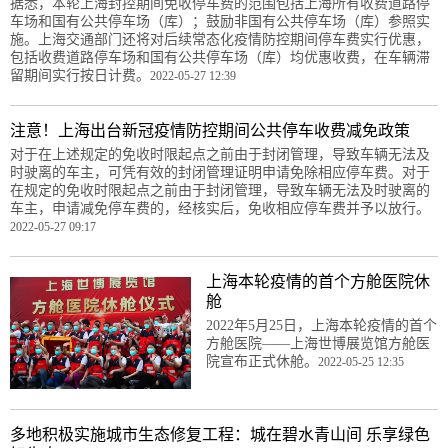
据悉，本轮上海封控期间免收停车费的范围包括上海所有收费道路停
车场和国有公共停车场（库）；鼓励非国有公共停车场（库）参照实
施。上海交通部门还将对后续常态化疫情防控期间停车费实行优惠，
包括收费道路停车场和国有公共停车场（库）均优惠收费，在车辆滞
留期间实行按日计费。
2022-05-27 12:39
注意！上海出台新冠疫情防控期间公共停车收费减免政策
对于在上述规定的免收时限起点之前由于封闭管理，导致车辆无法及
时驶离的车主，可凭有效的封闭管理证明申请免除相应停车费。对于
在规定的免收时限起点之前由于封闭管理，导致车辆无法及时驶离的
车主，申请减免停车费的，经核实后，免收相应停车费并予以放行。
2022-05-27 09:17
上海本轮疫情的首个方舱医院休
舱
2022年5月25日，上海本轮疫情的首个
方舱医院——上海世博展览馆方舱医
院宣布正式休舱。
2022-05-25 12:35
多地积极实施城市生态修复工程：城在碧水青山间 乐享绿色