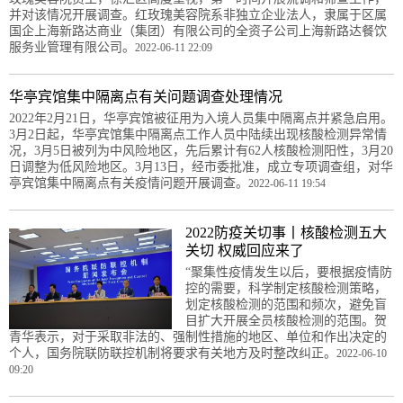
并对该情况开展调查。红玫瑰美容院系非独立企业法人，隶属于区属
国企上海新路达商业（集团）有限公司的全资子公司上海新路达餐饮
服务业管理有限公司。
2022-06-11 22:09
华亭宾馆集中隔离点有关问题调查处理情况
2022年2月21日，华亭宾馆被征用为入境人员集中隔离点并紧急启用。
3月2日起，华亭宾馆集中隔离点工作人员中陆续出现核酸检测异常情
况，3月5日被列为中风险地区，先后累计有62人核酸检测阳性，3月20
日调整为低风险地区。3月13日，经市委批准，成立专项调查组，对华
亭宾馆集中隔离点有关疫情问题开展调查。
2022-06-11 19:54
2022防疫关切事丨核酸检测五大
关切 权威回应来了
“聚集性疫情发生以后，要根据疫情防
控的需要，科学制定核酸检测策略，
划定核酸检测的范围和频次，避免盲
目扩大开展全员核酸检测的范围。贺
青华表示，对于采取非法的、强制性措施的地区、单位和作出决定的
个人，国务院联防联控机制将要求有关地方及时整改纠正。
2022-06-10
09:20