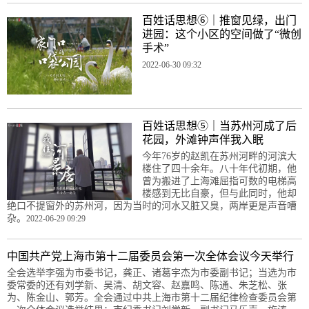
百姓话思想⑥｜推窗见绿，出门
进园：这个小区的空间做了“微创
手术”
2022-06-30 09:32
百姓话思想⑤｜当苏州河成了后
花园，外滩钟声伴我入眠
今年76岁的赵凯在苏州河畔的河滨大
楼住了四十余年。八十年代初期，他
曾为搬进了上海滩屈指可数的电梯高
楼感到无比自豪，但与此同时，他却
绝口不提窗外的苏州河，因为当时的河水又脏又臭，两岸更是声音嘈
杂。
2022-06-29 09:29
中国共产党上海市第十二届委员会第一次全体会议今天举行
全会选举李强为市委书记，龚正、诸葛宇杰为市委副书记；当选为市
委常委的还有刘学新、吴清、胡文容、赵嘉鸣、陈通、朱芝松、张
为、陈金山、郭芳。全会通过中共上海市第十二届纪律检查委员会第