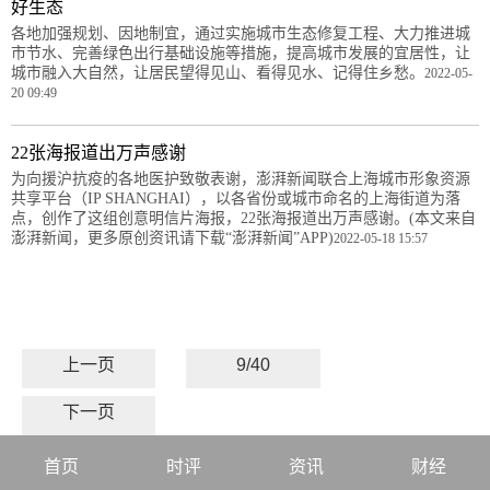
好生态
各地加强规划、因地制宜，通过实施城市生态修复工程、大力推进城
市节水、完善绿色出行基础设施等措施，提高城市发展的宜居性，让
城市融入大自然，让居民望得见山、看得见水、记得住乡愁。
2022-05-
20 09:49
22张海报道出万声感谢
为向援沪抗疫的各地医护致敬表谢，澎湃新闻联合上海城市形象资源
共享平台（IP SHANGHAI），以各省份或城市命名的上海街道为落
点，创作了这组创意明信片海报，22张海报道出万声感谢。(本文来自
澎湃新闻，更多原创资讯请下载“澎湃新闻”APP)
2022-05-18 15:57
上一页
9/40
下一页
首页
时评
资讯
财经