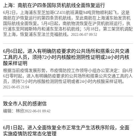
上海：南航在沪四条国际货机航线全面恢复运行
6月2日，上海浦东至芝加哥CZ431航班满载94吨货物顺利起飞，这是
南航在沪恢复运行的第四条货机航线，至此南航在上海浦东始发货机
国际航线全面恢复。5月4日起，南航物流恢复在沪货机航班运行，执
行浦东至阿姆斯特丹和浦东至洛杉矶航线；5月18日，第三架货机调配
至上海，恢复浦东至法兰克福航线。
2022-06-07 09:52
6月6日起，进入有明确防疫要求的公共场所和搭乘公共交通
工具的人员，须持72小时内核酸检测阴性证明或24小时内核
酸采样证明
根据当前疫情发展形势，市疫情防控工作领导小组办公室决定：自6月
6日零时起，进入有明确防疫要求的公共场所和搭乘公共交通工具的人
员，须持72小时内核酸检测阴性证明或者24小时内核酸采样证明。
2022-06-05 21:04
致全市人民的感谢信
编辑：林欣
2022-06-01 09:42
6月1日起，进入全面恢复全市正常生产生活秩序阶段，全面
实施疫情防控常态化管理