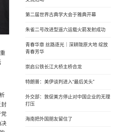
第二届世界古典学大会于雅典开幕
朱雀二号改进型遥六运载火箭发射成功
青春华章 丝路逐光｜深耕陇原大地 绽放
青春芳华
一重
活
崇启公铁长江大桥主桥合龙
特朗普：美伊谈判进入“最后关头”
析
外交部：敦促美方停止对中国企业的无理
打压
反封
产党
海南把外国朋友留住了
确决