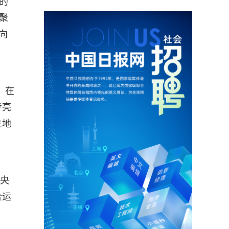
的
聚
向
，在
步亮
生地
中央
合运