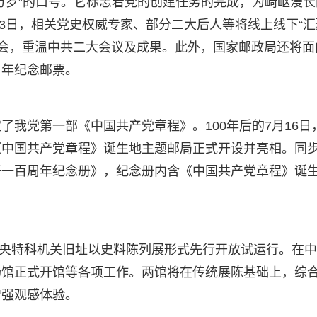
万岁”的口号。它标志着党的创建任务的完成，为崎岖漫长
23日，相关党史权威专家、部分二大后人等将线上线下“汇
讨会，重温中共二大会议及成果。此外，国家邮政局还将面
周年纪念邮票。
我党第一部《中国共产党章程》。100年后的7月16日
《中国共产党章程》诞生地主题邮局正式开设并亮相。同
开一百周年纪念册》，纪念册内含《中国共产党章程》诞
和中央特科机关旧址以史料陈列展形式先行开放试运行。在
场馆正式开馆等各项工作。两馆将在传统展陈基础上，综
增强观感体验。