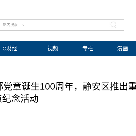
站内搜索
C财经
视频
专栏
漫画
党章诞生100周年，静安区推出
点纪念活动