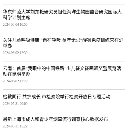
华东师范大学刘东艳研究员担任海洋生物圈整合研究国际大
科学计划主席
2024-06-04 10:55
关注儿童呼吸健康 “自在呼吸 童年无忌”醒狮免疫训练营在沪
举办
2024-06-02 12:30
云南：首届“我眼中的中国铁路”少儿征文征画颁奖暨展览活
动在昆明举办
2024-06-02 12:29
检教同行 共护成长 市检察院举行检察开放日专题活动
2024-05-31 20:00
最新上海市成人和青少年烟草流行调查核心数据发布
2024-05-31 15:29