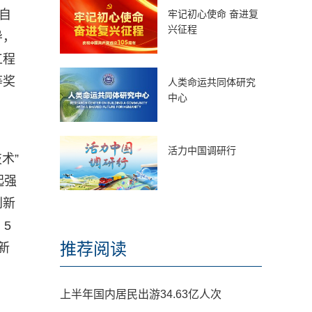
自
牢记初心使命 奋进复
兴征程
导，
工程
等奖
人类命运共同体研究
中心
活力中国调研行
术”
起强
创新
5
推荐阅读
新
上半年国内居民出游34.63亿人次