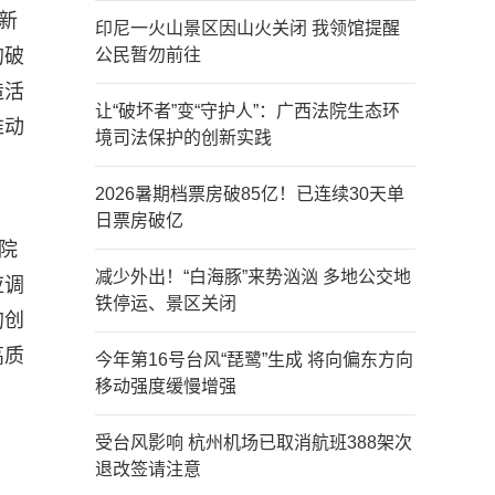
新
印尼一火山景区因山火关闭 我领馆提醒
的破
公民暂勿前往
造活
让“破坏者”变“守护人”：广西法院生态环
推动
境司法保护的创新实践
2026暑期档票房破85亿！已连续30天单
日票房破亿
院
减少外出！“白海豚”来势汹汹 多地公交地
应调
铁停运、景区关闭
的创
高质
今年第16号台风“琵鹭”生成 将向偏东方向
移动强度缓慢增强
受台风影响 杭州机场已取消航班388架次
退改签请注意