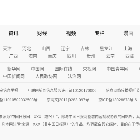
资讯
财经
视频
专栏
漫画
天津
河北
山西
辽宁
吉林
黑龙江
上海
广西
海南
重庆
四川
贵州
云南
西藏
新华网
中国网
国际在线
央视网
中国青年网
中国新闻网
人民政协网
法治网
良信息举报
互联网新闻信息服务许可证10120170006
信息网络传播视听节目
11010502032503号
京网文[2011]0283-097号
京ICP备13028878号-6
来源为“中国日报网：XXX（署名）”，除与中国日报网签署内容授权协议的网站外，
77联系；凡本网注明“来源：XXX（非中国日报网）”的作品，均转载自其它媒体，目的