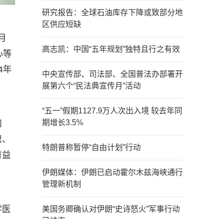
研究报告：全球石油库存下降或致部分地
区供应短缺
月
高志凯：中国“五年规划”独特且行之有效
心等
4年
中央宣传部、司法部、全国普法办部署开
展第六个“民法典宣传月”活动
“五一”假期1127.9万人次出入境 较去年同
期增长3.5%
问
识、
特朗普称暂停“自由计划”行动
日益
伊朗媒体：伊朗已启动霍尔木兹海峡通行
管理新机制
学医
美国务卿确认对伊朗“史诗怒火”军事行动