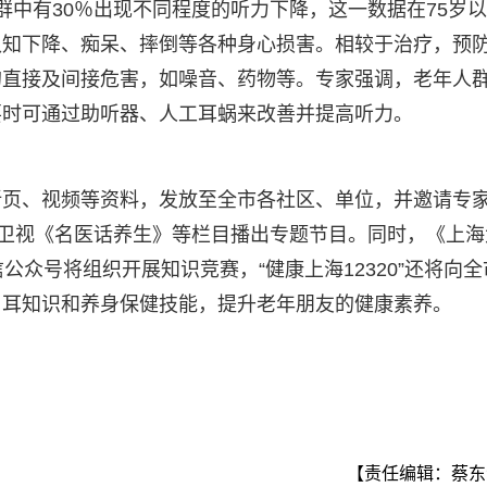
人群中有30％出现不同程度的听力下降，这一数据在75岁
认知下降、痴呆、摔倒等各种身心损害。相较于治疗，预
的直接及间接危害，如噪音、药物等。专家强调，老年人
要时可通过助听器、人工耳蜗来改善并提高听力。
折页、视频等资料，发放至全市各社区、单位，并邀请专
方卫视《名医话养生》等栏目播出专题节目。同时，《上海
微信公众号将组织开展知识竞赛，“健康上海12320”还将向全
用耳知识和养身保健技能，提升老年朋友的健康素养。
【责任编辑：蔡东