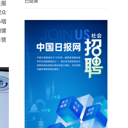
已结束
生服
观众
鼻咽
和健
年营