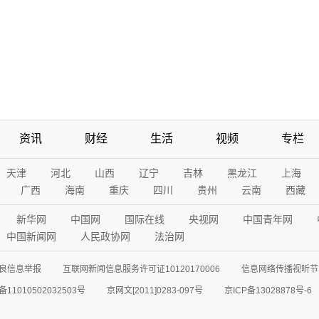
资讯
财经
生活
视频
专栏
天津
河北
山西
辽宁
吉林
黑龙江
上海
广西
海南
重庆
四川
贵州
云南
西藏
新华网
中国网
国际在线
央视网
中国青年网
中国新闻网
人民政协网
法治网
良信息举报
互联网新闻信息服务许可证10120170006
信息网络传播视听节目
11010502032503号
京网文[2011]0283-097号
京ICP备13028878号-6