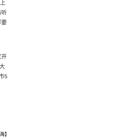
以上
防听
群要
家开
大
市5
海】