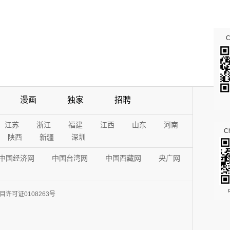
漫画
独家
招聘
江苏
浙江
福建
江西
山东
河南
Ch
陕西
新疆
深圳
中国经济网
中国台湾网
中国西藏网
央广网
许可证0108263号