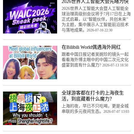
2026世界人工智能大会先睹为快
2026世界人工智能大会暨人工智能全
球治理高级别会议将于7月17日在上海
正式启幕，以“智能伙伴，共创未来”
为主题，集中展示人工智能前沿技术
与落地成果。
2026-07-16 22:30
在Bilibili World偶遇海外网红
跟着中国日报记者吴婉珍的镜头一起
看看海外博主眼中的中国二次元文化
盛宴到底有什么魔力?
2026-07-13 18:50
全球游客都在打卡的上海夜生
活，到底藏着什么魔力？
上海的夜，早已不只吃喝，更是全城
串联的多元夜间生态。
2026-07-07 13:03