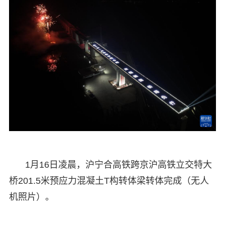
1月16日凌晨，沪宁合高铁跨京沪高铁立交特大
桥201.5米预应力混凝土T构转体梁转体完成（无人
机照片）。