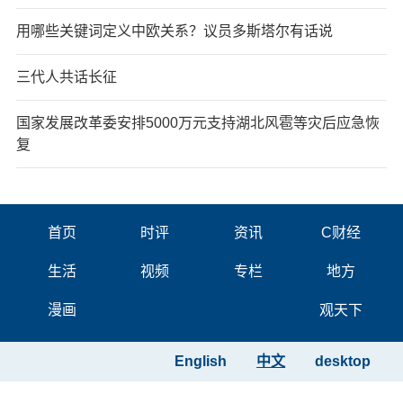
用哪些关键词定义中欧关系？议员多斯塔尔有话说
三代人共话长征
国家发展改革委安排5000万元支持湖北风雹等灾后应急恢
复
首页
时评
资讯
C财经
生活
视频
专栏
地方
漫画
观天下
English
中文
desktop