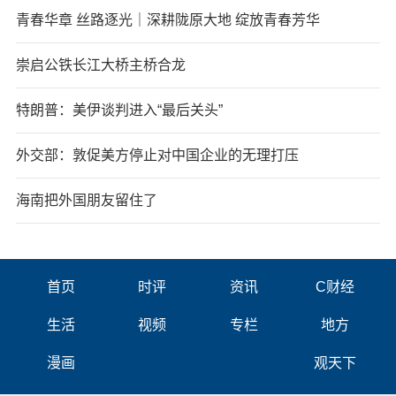
青春华章 丝路逐光｜深耕陇原大地 绽放青春芳华
崇启公铁长江大桥主桥合龙
特朗普：美伊谈判进入“最后关头”
外交部：敦促美方停止对中国企业的无理打压
海南把外国朋友留住了
首页
时评
资讯
C财经
生活
视频
专栏
地方
漫画
观天下