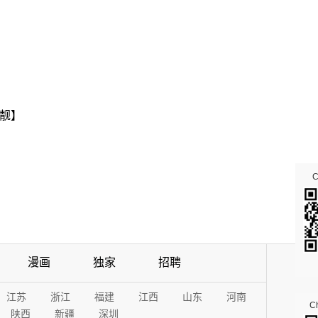
靓】
漫画
独家
招聘
江苏
浙江
福建
江西
山东
河南
Ch
陕西
新疆
深圳