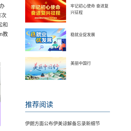
办
牢记初心使命 奋进复
兴征程
首次
松和
n教
稳就业促发展
美丽中国行
推荐阅读
伊朗方面公布伊美谅解备忘录新细节