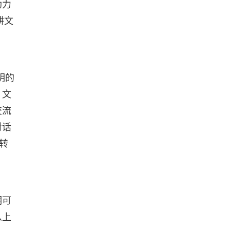
助力
耕文
明的
、文
交流
对话
转
明可
从上