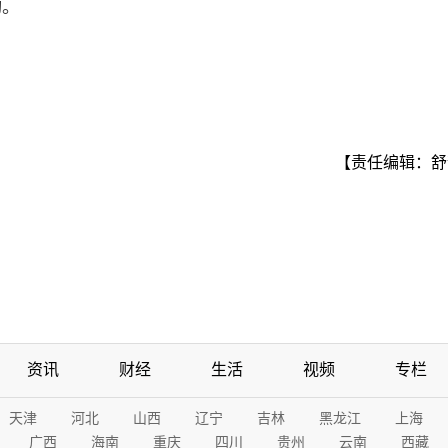
动。
【责任编辑：舒
资讯
财经
生活
视频
专栏
天津
河北
山西
辽宁
吉林
黑龙江
上海
广西
海南
重庆
四川
贵州
云南
西藏