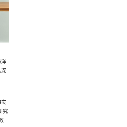
海洋
纵深
海实
研究
教