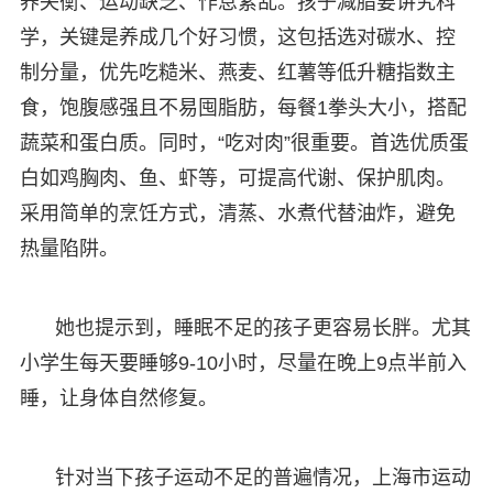
养失衡、运动缺乏、作息紊乱。孩子减脂要讲究科
学，关键是养成几个好习惯，这包括选对碳水、控
制分量，优先吃糙米、燕麦、红薯等低升糖指数主
食，饱腹感强且不易囤脂肪，每餐1拳头大小，搭配
蔬菜和蛋白质。同时，“吃对肉”很重要。首选优质蛋
白如鸡胸肉、鱼、虾等，可提高代谢、保护肌肉。
采用简单的烹饪方式，清蒸、水煮代替油炸，避免
热量陷阱。
她也提示到，睡眠不足的孩子更容易长胖。尤其
小学生每天要睡够9-10小时，尽量在晚上9点半前入
睡，让身体自然修复。
针对当下孩子运动不足的普遍情况，上海市运动