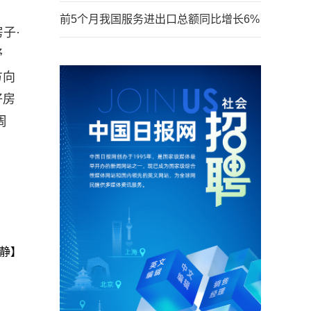
前5个月我国服务进出口总额同比增长6%
子·
舒
方向
好房
周
静】