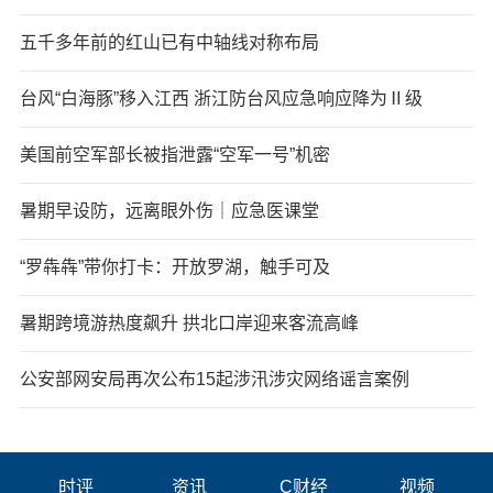
五千多年前的红山已有中轴线对称布局
台风“白海豚”移入江西 浙江防台风应急响应降为Ⅱ级
美国前空军部长被指泄露“空军一号”机密
暑期早设防，远离眼外伤｜应急医课堂
“罗犇犇”带你打卡：开放罗湖，触手可及
暑期跨境游热度飙升 拱北口岸迎来客流高峰
公安部网安局再次公布15起涉汛涉灾网络谣言案例
时评
资讯
C财经
视频