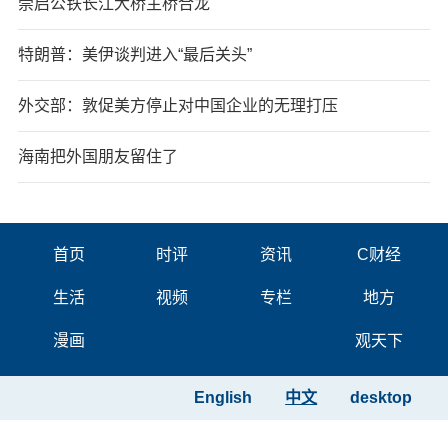
崇启公铁长江大桥主桥合龙
特朗普：美伊谈判进入“最后关头”
外交部：敦促美方停止对中国企业的无理打压
海南把外国朋友留住了
首页
时评
资讯
C财经
生活
视频
专栏
地方
漫画
观天下
English
中文
desktop