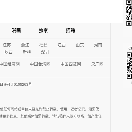
漫画
独家
招聘
江苏
浙江
福建
江西
山东
河南
Ch
陕西
新疆
深圳
中国经济网
中国台湾网
中国西藏网
央广网
许可证0108263号
其他任何网站或单位未经允许禁止转载、使用，违者必究。如需使
在于传播更多信息，其他媒体如需转载，请与稿件来源方联系，如产生任