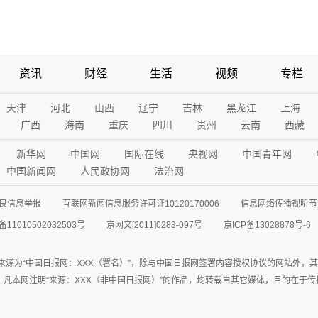
资讯
财经
生活
视频
专栏
天津
河北
山西
辽宁
吉林
黑龙江
上海
广西
海南
重庆
四川
贵州
云南
西藏
新华网
中国网
国际在线
央视网
中国青年网
中国新闻网
人民政协网
法治网
良信息举报
互联网新闻信息服务许可证10120170006
信息网络传播视听节目
11010502032503号
京网文[2011]0283-097号
京ICP备13028878号-6
来源为“中国日报网：XXX（署名）”，除与中国日报网签署内容授权协议的网站外，
77联系；凡本网注明“来源：XXX（非中国日报网）”的作品，均转载自其它媒体，目的