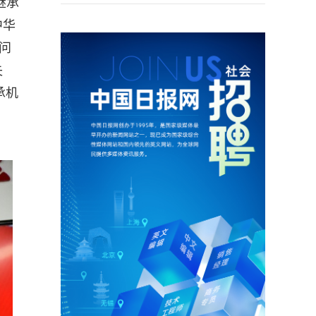
继承
中华
问
失
承机
。