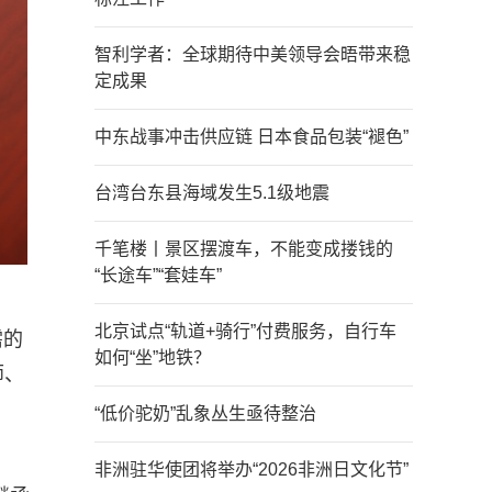
智利学者：全球期待中美领导会晤带来稳
定成果
中东战事冲击供应链 日本食品包装“褪色”
台湾台东县海域发生5.1级地震
千笔楼丨景区摆渡车，不能变成搂钱的
“长途车”“套娃车”
北京试点“轨道+骑行”付费服务，自行车
需的
如何“坐”地铁？
师、
“低价驼奶”乱象丛生亟待整治
非洲驻华使团将举办“2026非洲日文化节”