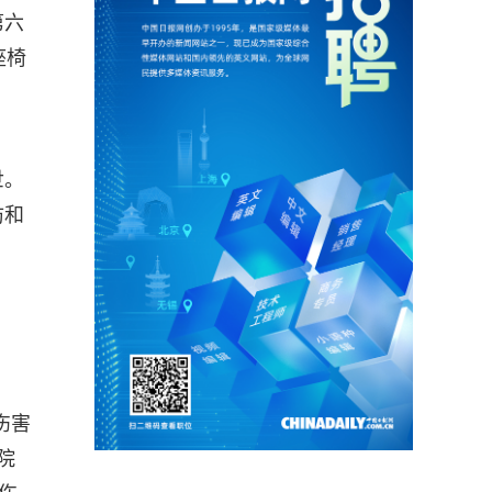
第六
座椅
世。
防和
伤害
院