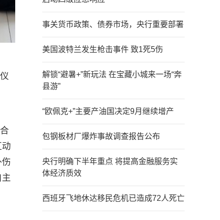
事关货币政策、债券市场，央行重要部署
美国波特兰发生枪击事件 致1死5伤
解锁“避暑+”新玩法 在宝藏小城来一场“奔
动仪
县游”
“欧佩克+”主要产油国决定9月继续增产
联合
包钢板材厂爆炸事故调查报告公布
互动
外伤
央行明确下半年重点 将提高金融服务实
体经济质效
自主
西班牙飞地休达移民危机已造成72人死亡