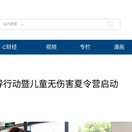
站内搜索
C财经
视频
专栏
漫画
倡导行动暨儿童无伤害夏令营启动