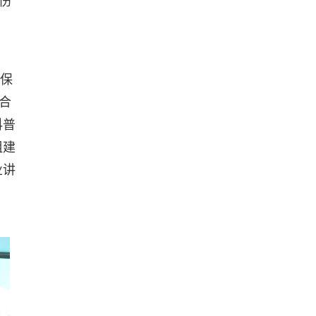
伤
幼保
合
科普
组建
业讲