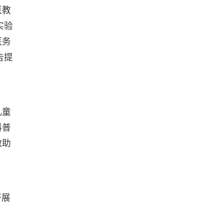
医教
实验
医务
告提
儿童
科普
救助
开展