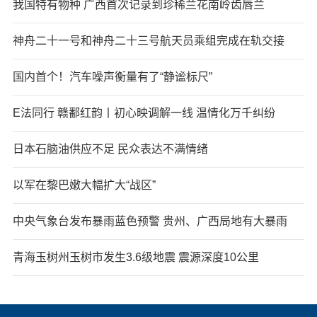
我国特有物种 广西首次记录到珍稀兰花南岭齿唇兰
神舟二十一号和神舟二十三号航天员乘组完成在轨交接
国内首个！汽车噪声衡量有了“静谧标尺”
E法同行 赣鄱红韵丨初心映调解一线 温情化万千纠纷
日本石脑油供应不足 民众表达不满情绪
以军在黎巴嫩大幅扩大“战区”
中央气象台发布暴雨蓝色预警 贵州、广西局地有大暴雨
青海玉树州玉树市发生3.6级地震 震源深度10公里