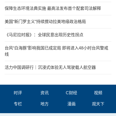
保障生态环境法典实施 最高法发布首个配套司法解释
美国“新门罗主义”持续搅动拉美地缘政治格局
《马尼拉时报》：全球民意出现历史性拐点
台风“白海豚”影响我国已成定局 即将进入48小时台风警戒
线
活力中国调研行｜沉浸式体验无人驾驶载人航空器
时评
资讯
C财经
视频
专栏
地方
漫画
观天下