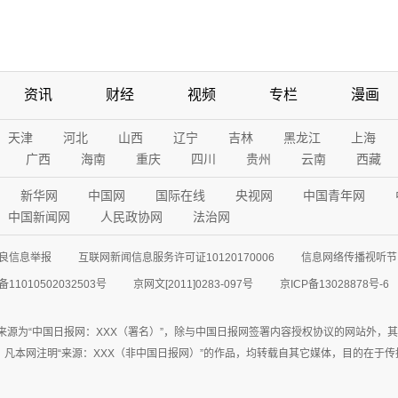
资讯
财经
视频
专栏
漫画
天津
河北
山西
辽宁
吉林
黑龙江
上海
广西
海南
重庆
四川
贵州
云南
西藏
新华网
中国网
国际在线
央视网
中国青年网
中国新闻网
人民政协网
法治网
良信息举报
互联网新闻信息服务许可证10120170006
信息网络传播视听节目
11010502032503号
京网文[2011]0283-097号
京ICP备13028878号-6
来源为“中国日报网：XXX（署名）”，除与中国日报网签署内容授权协议的网站外，
77联系；凡本网注明“来源：XXX（非中国日报网）”的作品，均转载自其它媒体，目的