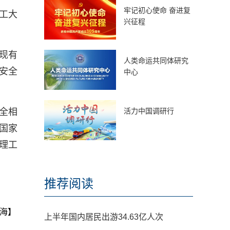
牢记初心使命 奋进复
工大
兴征程
现有
人类命运共同体研究
安全
中心
全相
活力中国调研行
国家
理工
推荐阅读
海】
上半年国内居民出游34.63亿人次