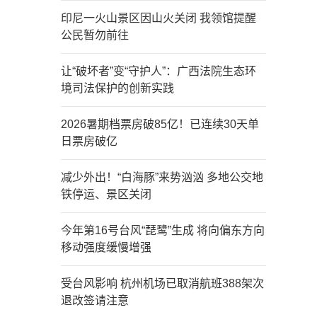
印尼一火山景区因山火关闭 我领馆提醒
公民暂勿前往
让“破坏者”变“守护人”：广西法院生态环
境司法保护的创新实践
2026暑期档票房破85亿！已连续30天单
日票房破亿
减少外出！“白海豚”来势汹汹 多地公交地
铁停运、景区关闭
今年第16号台风“琵鹭”生成 将向偏东方向
移动强度缓慢增强
受台风影响 杭州机场已取消航班388架次
退改签请注意