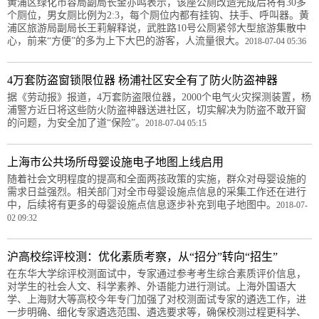
黄浦区绿化市容局副局长金亦鸣表示，该座公厕改造完成后将有30多
个厕位，男女厕比例为2:3，每个厕位内都有挂钩、扶手、呼叫器。黄
浦区旅游局副局长王莉解释说，武胜路10号公厕紧邻大型旅游集散中
心，前来“方便”的多为上下大巴的游客，人流量很大。
2018-07-04 05:36
4万套防盗窗锁限位器 杨浦社区安全有了防火防盗神器
据《劳动报》报道，4万套防盗限位器，2000个电气火灾探测装置，杨
浦警方近日将这些防火防盗神器送进社区，切实解决为防盗不敢开窗
的问题，为安全加了道“保险”。
2018-07-04 05:15
上海市公共场所母婴设施电子地图上线启用
随着社会文明程度的提高和全面两孩政策的实施，群众对母婴设施的
需求日益强烈。相关部门对全市母婴设施点信息的采集工作还在进行
中，后续将有更多的母婴设施点信息逐步补充到电子地图中。
2018-07-
02 09:32
沪高校综评校测：优化素质考察，从“招分”转向“招生”
在东华大学综评校测面试中，专家通过参考考生综合素质评价信息，
对学生的社会人文、科学素养、外语能力进行测试。上海外国语大
学、上海财大等高校今年专门加强了对校测面试专家的遴选工作，进
一步明确、细化专家遴选范围、遴选要求等，确保校测过程更科学、