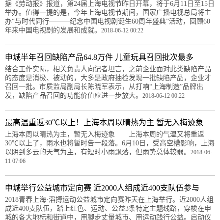
据《劳动报》报道，第24届上海电视节昨日开幕，将于6月11日至15日
举办。值得一提的是，今年上海电视节期间，国家广播电视总局将主
办“与时代同行———纪念中国电视剧诞生60周年盛典”活动，回顾60
年来中国电视剧的发展和成就。
2018-06-12 00:22
申城半年召回缺陷产品64.8万件 儿童玩具召回批次最多
结合工作实际，相关负责人向记者坦言，之前企业面对此类缺陷产品
的态度是消极、被动的，大多是政府抽检发现一批缺陷产品，企业才
召回一批。市质监局副局长陈晓军表示，从打响“上海制造”品牌出
发，缺陷产品召回的功能价值应进一步放大。
2018-06-12 00:22
最高温重返30℃以上！上海本周以晴热为主 暂无入梅迹象
上海本周以晴热为主，暂无入梅迹象 上海本周的气温又将重返
30℃以上了，雨水也将暂时告一段落。6月10日，受高空槽影响，上海
以阴到多云的天气为主，有短时小雨飘落，但雨势总体较弱。
2018-06-
11 07:06
申城举行公益城市定向赛 近2000人组成近400支队伍参与
2018青春上海·滔搏运动公益城市定向赛昨天在上海举行。近2000人组
成近400支队伍，踏上红色、运动、公益3条特定主题线路，穿梭在申
城的各大地标和街道中，用脚步丈量城市、用运动践行公益。启动仪