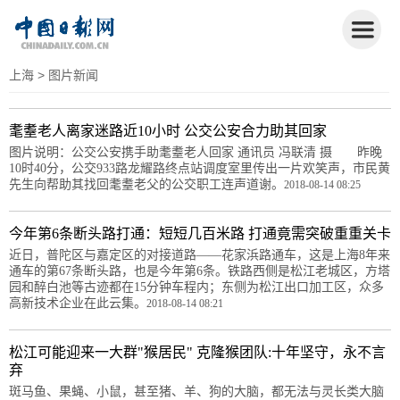
上海
> 图片新闻
耄耋老人离家迷路近10小时 公交公安合力助其回家
图片说明：公交公安携手助耄耋老人回家 通讯员 冯联清 摄 昨晚
10时40分，公交933路龙耀路终点站调度室里传出一片欢笑声，市民黄
先生向帮助其找回耄耋老父的公交职工连声道谢。
2018-08-14 08:25
今年第6条断头路打通：短短几百米路 打通竟需突破重重关卡
近日，普陀区与嘉定区的对接道路——花家浜路通车，这是上海8年来
通车的第67条断头路，也是今年第6条。铁路西侧是松江老城区，方塔
园和醉白池等古迹都在15分钟车程内；东侧为松江出口加工区，众多
高新技术企业在此云集。
2018-08-14 08:21
松江可能迎来一大群"猴居民" 克隆猴团队:十年坚守，永不言
弃
斑马鱼、果蝇、小鼠，甚至猪、羊、狗的大脑，都无法与灵长类大脑