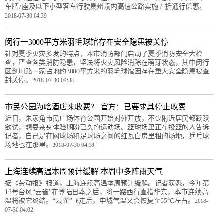
车牌7座及以下小型客车行驶贵州境内高速公路实施五折通行优惠。
2018-07-30 04:39
闵行一3000平方米羽毛球馆存在安全隐患被关停
针对夏季火灾多发的特点，本市消防部门启动了夏季消防安全大检
查，严查各类消防隐患，坚决将火灾风险消除在萌芽状态，其中闵行
区剑川路一家占地约3000平方米的羽毛球馆因存在重大安全隐患被查
封关停。
2018-07-30 04:38
市民公园为啥酒店来收费？ 官方：已要求其停止收费
近日，朱家角市民广场体育公园开始对外开放，不少附近居民都跃跃
欲试，想要亲身体验期盼已久的运动场。篮球场里正在投篮的人告诉
记者，自己是在网球场和足球场之间的红瓦白房里租的场地，乒乓球
场地也在那里。
2018-07-30 04:38
上海连续高温本周预计缓解 本周中多阵雨天气
据《劳动报》报道，上海连续高温本周预计缓解。记者获悉，今年第
12号台风“云雀”在登陆日本之后，将一路西行直指华东，本市连续高
温将被它终结。“云雀”飞走后，申城气温又会恢复至35℃左右。
2018-
07-30 04:02