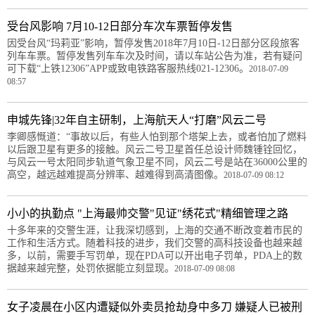
受台风影响 7月10-12日部分车次车票暂停发售
因受台风“玛莉亚”影响，暂停发售2018年7月10日-12日部分区段旅客
列车车票。暂停发售列车车次及时间，请以车站公告为准，若有疑问
可下载“上铁12306”APP或致电铁路客服热线021-12306。
2018-07-09
08:57
申城先锋|32年自主研制，上海航天人“打磨”风云二号
李卿感慨道：“事故以后，有些人怕到那个塔架上去，或者怕加了燃料
以后跟卫星有更多的接触。风云二号卫星首任总设计师魏锺铨回忆，
与风云一号太阳同步轨道气象卫星不同，风云二号是站在36000公里的
高空，越远越难提高分辨率、越难得到高清图像。
2018-07-09 08:12
小小的执勤点 "上海最帅交警"见证"绣花式"精细管理之路
十多年来的交警生涯，让我深切感到，上海的交通不断改变着市民的
工作和生活方式。随着科技的进步，我们交警的高科技设备也越来越
多，以前，需要手写罚单，现在PDA可以开出电子罚单，PDA上的数
据越来越完整，处罚依据能立刻显现。
2018-07-09 08:08
女子凌晨在小区内遭疑似外卖员抢劫身中多刀 嫌疑人已被刑