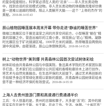
的复杂程度相比，科学家必须在人类的“近亲”——非人灵长类动物
中，找到合适的实验模式动物。非人灵长类动物的体细胞克隆却仿佛
是一道难以逾越的障碍，阻止人类解开大脑——这个 “上帝的杰作”的
奥秘。
2018-08-14 05:43
辰山植物园睡莲展本周末开幕 带你走进“静谧的睡莲世界”
微缩江南展区位于展览温室之间的共享空间前方，小型睡莲“躺在”精
美的容器之中，营造出袖珍的江南小景，体现辰山“匠心”精神。凝静
时光展区位于矿坑镜湖区域，1000平方米的湖面，热带睡莲自两侧向
湖中央延伸，由密渐疏，辰山山体倒映其间。
2018-08-14 05:20
树上“动物世界”美到爆 共青森林公园首次尝试树体彩绘
树体彩绘由共青森林公园与中国美院、鲁迅美术学院的艺术家团队联
手打造，艺术家们在公园部分公共区域的香樟和悬铃木上进行创作，
将艺术与自然完美融合。在生态环保的大前提下，通过艺术再创新的
手段赋予身边寻常绿化景观以崭新的面貌，共青森林公园树体彩绘未
尝不是一种经济环保的有效尝试。
2018-08-14 05:18
上海人去贵州旅游门票和高速通行费通通半价
工兵：令人惊喜的是，贵州的古镇和寨子，大多是“活”的：其中的居
民实实在在地生于斯、长于斯，在此工作、生活、休憩。“十省区市”