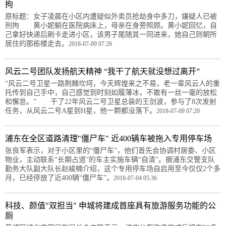
拘
原标题：女子凌晨在小区内遭疑似外卖员抢劫身中多刀，嫌疑人已被
刑拘 黄小妮躺在医院病床上，母亲在身旁照顾。黄小妮回忆，自
己拿好快递后刷卡走进小区，该男子尾随其一同进来，她自己则朝所
居住的那栋楼走去。
2018-07-09 07:26
风云二号团队发扬航天精神 “我干了航天就没想过离开”
“风云二号卫星一路荆棘坎坷，今天辉煌来之不易，老一辈风云人的重
托传到自己手中，自己感觉到时刻如履薄冰，不敢有一丝一毫的放松
和懈怠。” 干了22年风云二号卫星总装的王剑波，参与了8次发射
任务，从风云二号A星到H星，他一颗都没落下。
2018-07-09 07:20
浦东在全区道路清理"僵尸车" 近400辆车被拖入专用停车场
张良军表示，对于小区里的“僵尸车”，他们首先会协调村居委、小区
物业，主动联系“长期占道”的车主实施车辆“自清”。据浦东交警支队
勤务大队副大队长赵峻楠介绍，这个专用停车场自启用至今仅仅2个多
月，已经停放了近400辆“僵尸车”。
2018-07-04 05:36
科技、颜值"双担当" 申城将建成首座具有旅游服务功能的公
厕