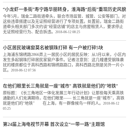
“小龙虾一条街”寿宁路华丽转身，淮海路“后街”重现历史风貌
今年5月，瑞金二路街道牵头，联合市场监管、城管、公安等部门，对
这些违章搭建以及无证照经营进行了专项处置。处置前，瑞金二路街
道牵头相关部门多次约谈“经营店铺”的店主与房屋租赁人，要求停止
无证照经营行为、配合拆违。
2018-06-12 08:25
小区居民玻璃窗莫名被钢珠打碎 有一户被打碎5块
上海浦东锦绣路2866弄上一居民小区的居民反映：从3月以来，小区内
发生多起钢珠打碎居民家窗户事件。记者注意到：这几幢遭受钢珠袭
扰的楼房都位于高科西路和锦绣路路口，高科西路北侧是另外一片小
区。
2018-06-12 07:56
在他们眼里长三角就是一座"城市" 高铁就是他们的"地铁"
原标题：《长三角地区一体化发展三年行动计划》让那些每天乘高铁
通勤的人们充满期待，在他们眼里—— 长三角就是一座“城市”，高铁
就是他们的“地铁” 在上海，有一群像候鸟一样的人。
2018-06-12
05:25
第24届上海电视节开幕 首次设立“一带一路”主题馆