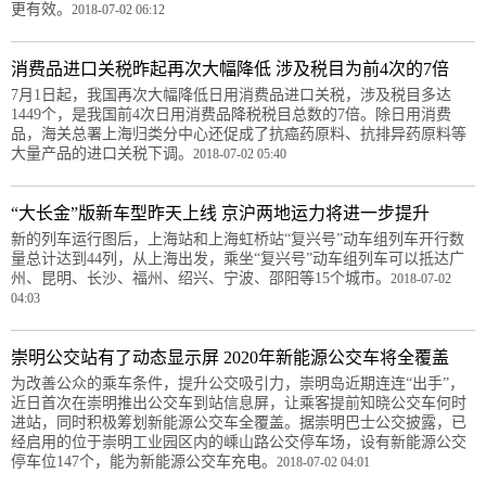
更有效。
2018-07-02 06:12
消费品进口关税昨起再次大幅降低 涉及税目为前4次的7倍
7月1日起，我国再次大幅降低日用消费品进口关税，涉及税目多达
1449个，是我国前4次日用消费品降税税目总数的7倍。除日用消费
品，海关总署上海归类分中心还促成了抗癌药原料、抗排异药原料等
大量产品的进口关税下调。
2018-07-02 05:40
“大长金”版新车型昨天上线 京沪两地运力将进一步提升
新的列车运行图后，上海站和上海虹桥站“复兴号”动车组列车开行数
量总计达到44列，从上海出发，乘坐“复兴号”动车组列车可以抵达广
州、昆明、长沙、福州、绍兴、宁波、邵阳等15个城市。
2018-07-02
04:03
崇明公交站有了动态显示屏 2020年新能源公交车将全覆盖
为改善公众的乘车条件，提升公交吸引力，崇明岛近期连连“出手”，
近日首次在崇明推出公交车到站信息屏，让乘客提前知晓公交车何时
进站，同时积极筹划新能源公交车全覆盖。据崇明巴士公交披露，已
经启用的位于崇明工业园区内的嵊山路公交停车场，设有新能源公交
停车位147个，能为新能源公交车充电。
2018-07-02 04:01