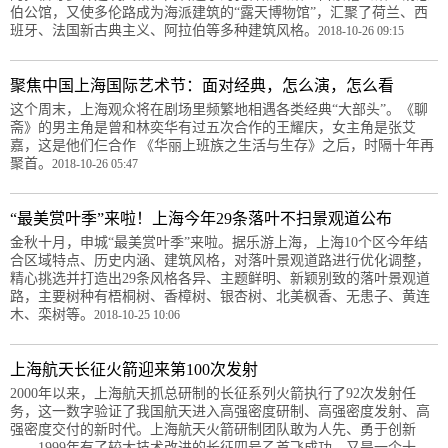
伯公馆，又使多伦路成为海派建筑的“露天博物馆”，汇聚了荷兰、西
班牙、法国新古典主义、阿拉伯等多种建筑风格。
2018-10-26 09:15
聚焦中国上海国际艺术节：面对经典，怎么演，怎么看
这个周末，上海观众将在剧场里频繁地相遇各类经典“大部头”。《聊
斋》的男主角是曾和林奕华有过五次合作的王耀庆，女主角是张艾
嘉，这是他们仨合作 《华丽上班族之生活与生存》之后，时隔十年再
聚首。
2018-10-26 05:47
“最美赏叶季”来啦！上海今年29条落叶不扫景观道公布
金秋十月，申城“最美赏叶季”来啦。据乐游上海，上海10个区今年结
合区域特点、历史内涵、建筑风格，对落叶景观道路进行优化调整，
精心挑选并打造出29条风格各异、主题鲜明、新颖别致的落叶景观道
路，主要树种有梧桐树、香樟树、银杏树、北美枫香、无患子、黄连
木、栾树等。
2018-10-25 10:06
上海航天长征火箭迎来第100次发射
2000年以来，上海航天抓总研制的长征系列火箭执行了92次发射任
务，这一数字验证了我国航天进入高强密度研制、高强密度发射、高
强密度交付的新时代。上海航天火箭研制团队敢为人先、勇于创新
——1999年有了较大技术改进的长征四号乙首飞成功，又是一个十