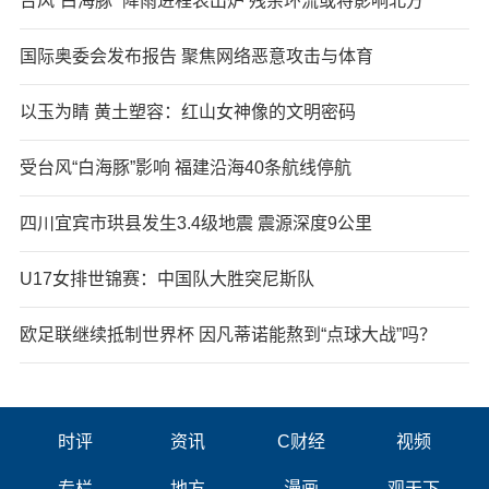
台风“白海豚” 降雨进程表出炉 残余环流或将影响北方
国际奥委会发布报告 聚焦网络恶意攻击与体育
以玉为睛 黄土塑容：红山女神像的文明密码
受台风“白海豚”影响 福建沿海40条航线停航
四川宜宾市珙县发生3.4级地震 震源深度9公里
U17女排世锦赛：中国队大胜突尼斯队
欧足联继续抵制世界杯 因凡蒂诺能熬到“点球大战”吗？
时评
资讯
C财经
视频
专栏
地方
漫画
观天下