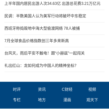
上半年国内居民出游人次34.63亿 出游总花费3.21万亿元
民调：半数美国人认为美军行动将破坏中东稳定
西班牙称捣毁地中海大型偷渡网络 78人被捕
7月全球食品价格指数创三年多来新高
台风天，雨后平安不触电！跟“小赫兹”一起闯关
礼出红山：龙如何成为中国人的精神坐标？
时评
资讯
C财经
视频
专栏
地方
漫画
观天下