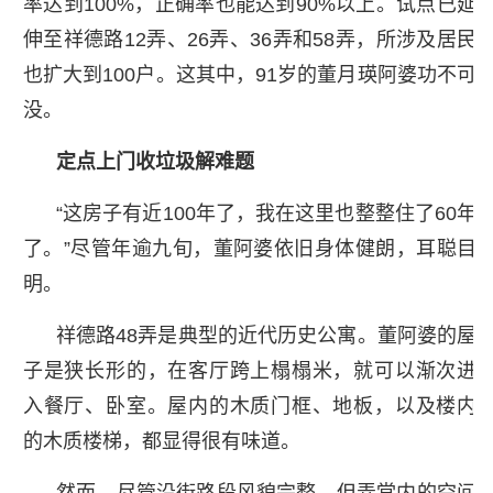
率达到100%，正确率也能达到90%以上。试点已延
伸至祥德路12弄、26弄、36弄和58弄，所涉及居民
也扩大到100户。这其中，91岁的董月瑛阿婆功不可
没。
定点上门收垃圾解难题
“这房子有近100年了，我在这里也整整住了60年
了。”尽管年逾九旬，董阿婆依旧身体健朗，耳聪目
明。
祥德路48弄是典型的近代历史公寓。董阿婆的屋
子是狭长形的，在客厅跨上榻榻米，就可以渐次进
入餐厅、卧室。屋内的木质门框、地板，以及楼内
的木质楼梯，都显得很有味道。
然而，尽管沿街路段风貌完整，但弄堂内的空间