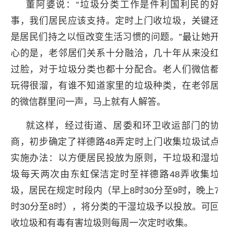
董阿婆说：“垃圾分类工作是件利国利民的好
事，我们居民应该支持。定时上门收垃圾，关键还
是居民们持之以恒改变生活习惯的问题。”最让她开
心的是，老邻居们关系十分融洽，几十年从来没红
过脸，对于垃圾分类也都十分配合。老人们微信都
玩得很溜，有谁不知道家里的垃圾种类，在老邻居
的微信群里问一声，马上就有人解答。
就这样，经过街道、居委和环卫收运部门的协
商，初步确定了祥德路48弄定时上门收集垃圾试点
实施办法：以方便居民投放为原则，干垃圾和湿垃
圾每天两次由东虹保洁定时至祥德路48弄收集垃
圾，居民在规定时段内（早上8时30分至9时，晚上7
时30分至8时），将分类的干湿垃圾予以投放。可回
收垃圾和有毒有害垃圾则每周一次定时收集。