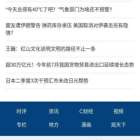
“今天总得有40℃了吧？”气象部门为啥还不预警？
盟友遭伊朗警告 弹药库存承压 美国取消对伊袭击另有隐
情？
王巍：红山文化说明文明的路径不止一条
超30万亿元！今年前7月我国货物贸易进出口延续增长态势
日本二季度3次干预汇市未改日元颓势
时评
资讯
C财经
视频
专栏
地方
漫画
观天下