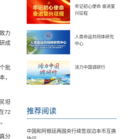
牢记初心使命 奋进复
兴征程
致力
人类命运共同体研究
研成
中心
个批
活力中国调研行
成本，
民坦
推荐阅读
72
失。
中国和阿根廷两国央行续签双边本币互换
真分
协议