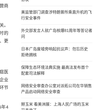
营商
美监管部门调查涉特朗普所乘直升机的飞
行安全事件
关。
外交部发言人就广岛核爆81周年等答记者
时的
问
、更
日本广岛废墟旁响起抗议声：勿忘历史
拒绝拥核
保障生态环境法典实施 最高法发布首个
庭医
配套司法解释
企业
网络安全审查办公室对派拓公司在华销售
环节
产品启动网络安全审查
掰玉米 看美洲展：上海人民广场的玉米
年4