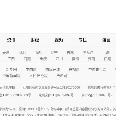
资讯
财经
视频
专栏
漫画
天津
河北
山西
辽宁
吉林
黑龙江
上海
广西
海南
重庆
四川
贵州
云南
西藏
新华网
中国网
国际在线
央视网
中国青年网
中国新闻网
人民政协网
法治网
良信息举报
互联网新闻信息服务许可证10120170006
信息网络传播视听节目
11010502032503号
京网文[2011]0283-097号
京ICP备13028878号-6
来源为“中国日报网：XXX（署名）”，除与中国日报网签署内容授权协议的网站外，
77联系；凡本网注明“来源：XXX（非中国日报网）”的作品，均转载自其它媒体，目的