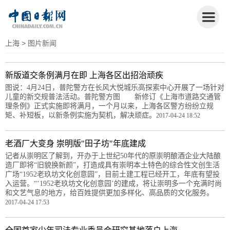
上海
> 图片新闻
新版道交条例满月在即 上海各区出招治顽疾
图说：4月24日，普陀警方在长风大悦城乐高探索中心开展了一场针对
儿童的新交规普法活动。普陀警方图 新修订《上海市道路交通管
理条例》正式实施即将满月，一个月以来，上海各区警方纷纷立规
矩、补短板，以新条例实施为契机，解决顽症。
2017-04-24 18:52
老酒厂大变身 崇明版"田子坊"年底建成
记者从崇明区了解到，开办于上世纪50年代的原崇明酿酒企业大陆酿
造厂即将“旧貌换新颜”，打造成具有崇明本土特色的综合性文创生活
广场“1952老玖坊文化创意园”，目前土建工程已经开工，年底有望投
入运营。“‘1952老玖坊文化创意园’的建成，将让崇明多一个充满时尚
和文艺气息的地方，给百姓提供更加多样化、高品质的文化服务。
2017-04-24 17:53