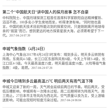
第二个"中国航天日"讲中国人的探月故事 怎不自豪
中科院院士、中国月球探测工程首任首席科学家欧阳自远精神矍铄、
滔滔不绝，100多名小学生席地而坐，听得津津有味。”同时他也直
言，中国的航天技术目前所能达到的探索空间，只是刚刚离开地球母
亲的“摇篮”而已，想到更远的地方探索星辰大海，必须寄希望于下一
代。
2017-04-24 07:39
申城气象指数（4月24日）
上海中心气象台2017年4月24日5时发布：晴到多云，明天多云转阴有
阵雨。东南风4-5级，长江口区东部阵风有6级，今天上午转3-4级，长
江口区4-5级。今天最高温度25度，明天最低温度16度。火险等级气象
指数：4级，易燃。
2017-04-24 07:26
申城今日晴到多云最高温25℃ 明后两天有雨气温下降
申城又迎来了新的一周，天气将会延续前两日的节奏。明后两天，受
低压槽影响，申城将有一次降水过程，周二后期将转为阵雨天气，周
三雨止。27日本市主导风向为西北风，空气质量以良为主，受上游输
送影响，可能出现短时轻度污染过程。
2017-04-24 06:04