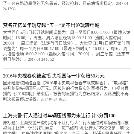
了一名在路边晕倒的无名患者，经过抢救，目前病情尚稳定。
2017-04-
24 17:33
赏名花忆童年玩穿越 “五一”足不出沪玩转申城
大世界自5月1日起开馆时间调整为：周一至周日9:00-17:00（最晚入馆
时间：16:00），周五、周六增设晚场18:00-21:00（最晚入馆时间：
20:00），周三闭馆（法定节假日除外）。大世界自5月1日起开馆时间
调整为：周一至周日9:00-17:00（最晚入馆时间：16:00），周五、周
六增设晚场18:00-21:00（最晚入馆时间：20:00），周三闭馆（法定节
假日除外）。
2017-04-24 16:52
2016年央视春晚被盗播 央视国际一审获赔50万元
因未经授权网络直播《2016年中央电视台春节联欢晚会》，“电视猫”
被判赔偿央视国际50万元。因被告的行为系实时直播行为，电视台直
播的《2016春晚》结束后，被告的直播行为亦已结束，因此法院不再
判决被告停止侵权。
2017-04-24 16:23
上海交警:行人通过时车辆压线即为未让行 计3分罚100
原标题：上海交警严查机动车不让行行人：行人通过时车辆压线即被
视为未让行，计3分罚100元 斑马线前“礼让行人”不仅仅是一项“文
明之举”，也是法律明确规定的义务。今天上午，杨浦交警责任区二大