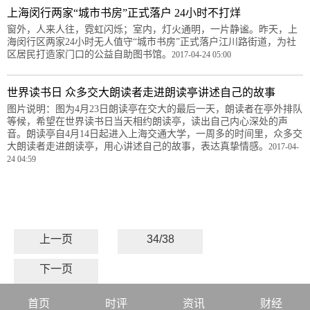
上海闵行两家“城市书房”正式落户 24小时不打烊
窗外，人来人往，霓虹闪烁；室内，灯火通明，一片静谧。昨天，上
海闵行区两家24小时无人值守“城市书房”正式落户江川路街道，为社
区居民打造家门口的公益自助图书馆。
2017-04-24 05:00
世界读书日 众多交大朗读者走进朗读亭讲述自己的故事
图片说明：图为4月23日朗读亭在交大的最后一天，朗读者在亭外排队
等候，希望在世界读书日当天相约朗读亭，读出自己内心深处的声
音。朗读亭自4月14日起进入上海交通大学，一周多的时间里，众多交
大朗读者走进朗读亭，用心讲述自己的故事，表达真挚情感。
2017-04-
24 04:59
上一页
34/38
下一页
首页
时评
资讯
财经