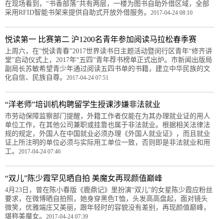
在现场看到，“书香部落”共有两层，一楼为图书自助外借区域，全部
采用RFID智能书架来提供自助式开放外借服务。
2017-04-24 08:10
悦读第一 比赛第二 沪1200名青年参加阅读马拉松春季赛
上周六，在“悦读青春”2017世界读书日主题活动暨闵行区青年“修齐讲
堂”启动仪式上，2017年“五四”青年荐书榜单正式出炉。市新闻出版局
副局长苏敏希望青少年通过阅读五四书单的书籍，建立中华民族的文
化自信、民族自尊。
2017-04-24 07:51
“洋老师”培训机构聘留学生授课涉嫌非法就业
市劳动保障监察部门提醒，外籍工作者仅能在为其办理就业证的用人
单位工作，在其他公司兼职或挂靠也属于非法就业。根据相关法律法
规的规定，外国人在中国就业必须办理《外国人就业证》，而且就业
证上所注明的单位必须与实际用工单位一致，否则即是非法就业和用
工。
2017-04-24 07:46
“双儿”陈少霞罕见晒自拍 美魔女再现颜值巅峰
4月23日，曾在陈小春版《鹿鼎记》里扮演“双儿”的女星陈少霞应粉丝
要求，在微博晒自拍照，她身穿黑色T恤，头发高高盘起，面对镜头
微笑，优雅端庄又美丽，跟年轻时的容貌没有差别，再现颜值巅峰，
堪称美魔女。
2017-04-24 07:39