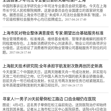
全国首家少年司法专业委员会研究基地落户上海
中国刑事诉讼法学研究会少年司法专业委员会研究基地，今天在上海
市长宁区人民检察院揭牌，这是该委员会在全国建立的首家研究基
地。据悉目前上海全市已建立“未成年人司法社会服务体系”制度，16
个区级检察社会服务中心均已挂牌成立。
2017-04-24 17:49
上海市民对物业整体满意度低 专家:期望出台基础服务标准
物业管理费难收、标准难调、维修基金难用、管理矛盾难解的困境不
同程度地存在。上海新消费研究中心刘波表示，物业公司的各项评分
分值低，这也验证了消费者所说的物业管理公司基础服务不到位的问
题。
2017-04-24 17:44
上海航天技术研究院:全年承担宇航发射次数再创历史新高
今天是第二个中国航天日，这两天随着天舟一号成功发射，并实现与
天宫二号的世纪之吻，亿万中国人再次为中国的航天事业骄傲自豪。
目前天舟一号已经成功发射，长征五号两次发射任务已经紧随其后，
全年高密度研制发射的大幕已经拉开。
2017-04-24 17:35
寻家人!一男子20天前晕倒松江路边 口齿含糊仍在医院
图说：4月4日，这名男子晕倒在松江庙前街边，送到医院治疗却始终
未找到其亲属。记者从上海市松江区中心医院获悉，该院4月4日收治