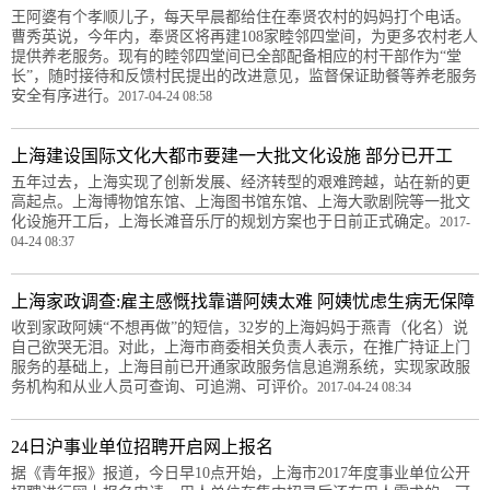
王阿婆有个孝顺儿子，每天早晨都给住在奉贤农村的妈妈打个电话。
曹秀英说，今年内，奉贤区将再建108家睦邻四堂间，为更多农村老人
提供养老服务。现有的睦邻四堂间已全部配备相应的村干部作为“堂
长”，随时接待和反馈村民提出的改进意见，监督保证助餐等养老服务
安全有序进行。
2017-04-24 08:58
上海建设国际文化大都市要建一大批文化设施 部分已开工
五年过去，上海实现了创新发展、经济转型的艰难跨越，站在新的更
高起点。上海博物馆东馆、上海图书馆东馆、上海大歌剧院等一批文
化设施开工后，上海长滩音乐厅的规划方案也于日前正式确定。
2017-
04-24 08:37
上海家政调查:雇主感慨找靠谱阿姨太难 阿姨忧虑生病无保障
收到家政阿姨“不想再做”的短信，32岁的上海妈妈于燕青（化名）说
自己欲哭无泪。对此，上海市商委相关负责人表示，在推广持证上门
服务的基础上，上海目前已开通家政服务信息追溯系统，实现家政服
务机构和从业人员可查询、可追溯、可评价。
2017-04-24 08:34
24日沪事业单位招聘开启网上报名
据《青年报》报道，今日早10点开始，上海市2017年度事业单位公开