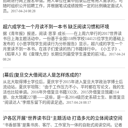
招聘进行网上报名申请。用人单位在集中招录后还有用人需求的，可
随时组织公开招聘工作，并根据笔试成绩按照一定的比例确定面试人
员。
2017-04-24 08:28
超六成学生一个月读不到一本书 缺乏阅读习惯和环境
据《青年报》报道，阅读·思享·成长——在上周六举行的2017世界读
书日上海主题活动中，一份基于全国118所学校144121位学生的基础上
发布的《小思学院学生阅读行为分析报告》显示，超六成的学生一个
月里读不到一本书。在孩子们爱读的热门书籍排行中，《小王子》、
《稻草人》和《查理九世》长期位列最受学生喜爱的前3名。
2017-04-24
08:24
[幕后]复旦交大借阅达人是怎样炼成的？
从北大取得博士学位后，夏庆宇于2015年进入复旦大学政治学博士后
流动站，夏庆宇坦陈：“由于工作压力不小，平时都在写论文，我的生
活也比较单调。2016年外借复旦书籍332次、2015外借复旦馆藏114
册、台大馆藏227册——这些，是一名2014级历史系硕士生、新晋复旦
“阅读达人”李煜东留下的阅读足迹。
2017-04-24 08:17
沪各区开展"世界读书日"主题活动 打造多元的立体阅读空间
“书香部落”是集书房、客厅、工作室为一体的自助式阅读空间。记者