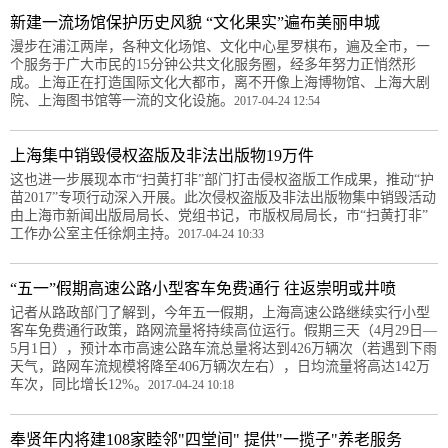
新建一流场馆保护历史风貌 “文化果实”遍布美丽申城
漫步在浦江两岸，各种文化场馆、文化中心星罗棋布，遍及全市，一
个服务于广大市民的15分钟公共文化服务圈，经多年努力正悄然形
成。上海正在打造国际文化大都市，离不开像上海博物馆、上海大剧
院、上海图书馆等一流的文化设施。
2017-04-24 12:54
上海集中销毁侵权盗版及非法出版物19万件
这也进一步展现本市“扫黄打非”部门打击侵权盗版工作成果，推动“护
苗2017”专项行动深入开展。此次侵权盗版及非法出版物集中销毁活动
由上海市新闻出版局局长、党组书记，市版权局局长，市“扫黄打非”
工作办公室主任徐炯主持。
2017-04-24 10:33
“五一”假期高速公路小型客车免费通行 往返崇明或井喷
记者从路政部门了解到，今年五一假期，上海高速公路继续实行小型
客车免费通行政策，路网流量将持续高位运行。假期三天（4月29日—
5月1日），预计本市高速公路车流总量将达到426万辆次（若遇到下雨
天气，路网车流规模将降至406万辆次左右），日均流量将高达142万
车次，同比增长12%。
2017-04-24 10:18
奉贤年内将建108家睦邻"四堂间" 提供"一揽子"养老服务